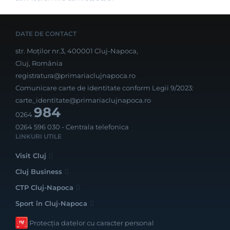
DATE DE CONTACT
str. Moților nr.3, 400001 Cluj-Napoca,
Cluj, România
registratura@primariaclujnapoca.ro
Comunicare carte de identitate conform Legii 9/2023:
carte_identitate@primariaclujnapoca.ro
984
0264
0264 596 030
- Centrala telefonica
LINKURI UTILE
Visit Cluj
Cluj Business
CTP Cluj-Napoca
Sport în Cluj-Napoca
Protecția datelor cu caracter personal