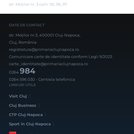
str. Moților nr. 3 cam. 95, 96, 97
DATE DE CONTACT
str. Moților nr.3, 400001 Cluj-Napoca,
Cluj, România
registratura@primariaclujnapoca.ro
Comunicare carte de identitate conform Legii 9/2023:
carte_identitate@primariaclujnapoca.ro
984
0264
0264 596 030
- Centrala telefonica
LINKURI UTILE
Visit Cluj
Cluj Business
CTP Cluj-Napoca
Sport în Cluj-Napoca