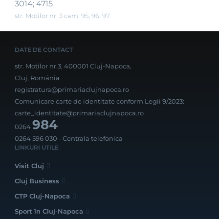
3014; 4715
str. Moților nr. 3 cam. 95, 96, 97
DATE DE CONTACT
str. Moților nr.3, 400001 Cluj-Napoca,
Cluj, România
registratura@primariaclujnapoca.ro
Comunicare carte de identitate conform Legii 9/2023:
carte_identitate@primariaclujnapoca.ro
984
0264
0264 596 030
- Centrala telefonica
LINKURI UTILE
Visit Cluj
Cluj Business
CTP Cluj-Napoca
Sport în Cluj-Napoca