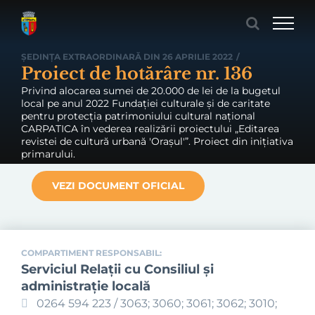
Skip
to
content
ȘEDINȚA EXTRAORDINARĂ DIN 26 APRILIE 2022
/
Proiect de hotărâre nr. 136
Privind alocarea sumei de 20.000 de lei de la bugetul
local pe anul 2022 Fundației culturale și de caritate
pentru protecția patrimoniului cultural național
CARPATICA în vederea realizării proiectului „Editarea
revistei de cultură urbană 'Orașul'”. Proiect din inițiativa
primarului.
VEZI DOCUMENT OFICIAL
COMPARTIMENT RESPONSABIL:
Serviciul Relaţii cu Consiliul şi
administraţie locală
0264 594 223 / 3063; 3060; 3061; 3062; 3010;