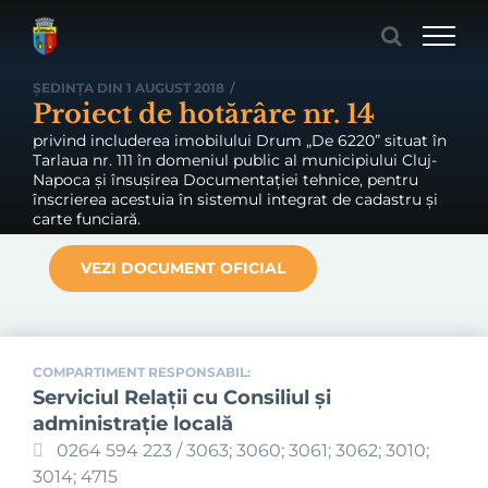
Skip
to
content
ȘEDINȚA DIN 1 AUGUST 2018
/
Proiect de hotărâre nr. 14
privind includerea imobilului Drum „De 6220” situat în
Tarlaua nr. 111 în domeniul public al municipiului Cluj-
Napoca și însușirea Documentației tehnice, pentru
înscrierea acestuia în sistemul integrat de cadastru și
carte funciară.
VEZI DOCUMENT OFICIAL
COMPARTIMENT RESPONSABIL:
Serviciul Relaţii cu Consiliul şi
administraţie locală
0264 594 223 / 3063; 3060; 3061; 3062; 3010;
3014; 4715