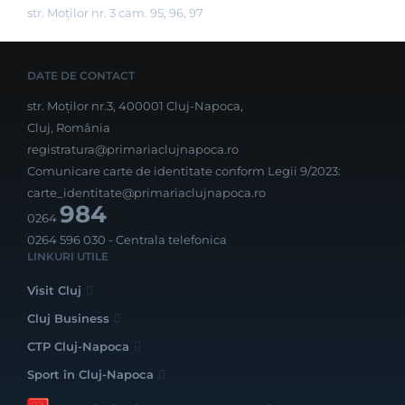
str. Moților nr. 3 cam. 95, 96, 97
DATE DE CONTACT
str. Moților nr.3, 400001 Cluj-Napoca,
Cluj, România
registratura@primariaclujnapoca.ro
Comunicare carte de identitate conform Legii 9/2023:
carte_identitate@primariaclujnapoca.ro
984
0264
0264 596 030
- Centrala telefonica
LINKURI UTILE
Visit Cluj
Cluj Business
CTP Cluj-Napoca
Sport în Cluj-Napoca