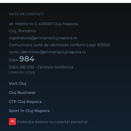
DATE DE CONTACT
str. Moților nr.3, 400001 Cluj-Napoca,
Cluj, România
registratura@primariaclujnapoca.ro
Comunicare carte de identitate conform Legii 9/2023:
carte_identitate@primariaclujnapoca.ro
984
0264
0264 596 030
- Centrala telefonica
LINKURI UTILE
Visit Cluj
Cluj Business
CTP Cluj-Napoca
Sport în Cluj-Napoca
Protecția datelor cu caracter personal