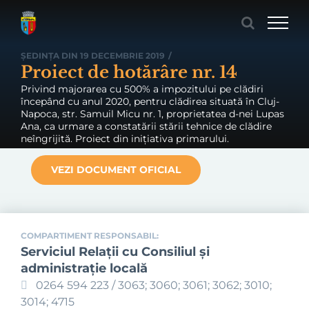
Skip
to
content
ȘEDINȚA DIN 19 DECEMBRIE 2019
/
Proiect de hotărâre nr. 14
Privind majorarea cu 500% a impozitului pe clădiri
începând cu anul 2020, pentru clădirea situată în Cluj-
Napoca, str. Samuil Micu nr. 1, proprietatea d-nei Lupas
Ana, ca urmare a constatării stării tehnice de clădire
neîngrijită. Proiect din inițiativa primarului.
VEZI DOCUMENT OFICIAL
COMPARTIMENT RESPONSABIL:
Serviciul Relaţii cu Consiliul şi
administraţie locală
0264 594 223 / 3063; 3060; 3061; 3062; 3010;
3014; 4715