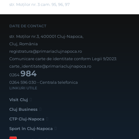
str. Moților nr. 3 cam. 95, 96, 97
DATE DE CONTACT
str. Moților nr.3, 400001 Cluj-Napoca,
Cluj, România
registratura@primariaclujnapoca.ro
Comunicare carte de identitate conform Legii 9/2023:
carte_identitate@primariaclujnapoca.ro
984
0264
0264 596 030
- Centrala telefonica
LINKURI UTILE
Visit Cluj
Cluj Business
CTP Cluj-Napoca
Sport în Cluj-Napoca