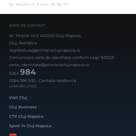
str. Moților nr. 3 cam. 95, 96, 97
DATE DE CONTACT
str. Moților nr.3, 400001 Cluj-Napoca,
Cluj, România
registratura@primariaclujnapoca.ro
Comunicare carte de identitate conform Legii 9/2023:
carte_identitate@primariaclujnapoca.ro
984
0264
0264 596 030
- Centrala telefonica
LINKURI UTILE
Visit Cluj
Cluj Business
CTP Cluj-Napoca
Sport în Cluj-Napoca