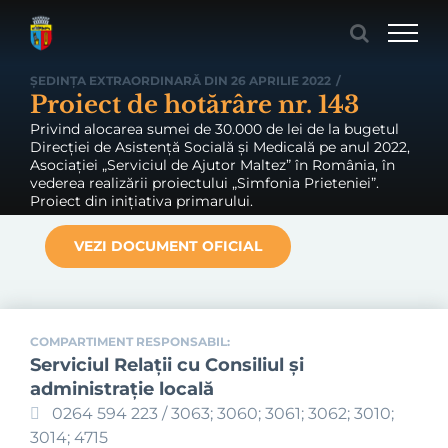
Skip
to
content
ȘEDINȚA EXTRAORDINARĂ DIN 26 APRILIE 2022
/
Proiect de hotărâre nr. 143
Privind alocarea sumei de 30.000 de lei de la bugetul
Direcției de Asistență Socială și Medicală pe anul 2022,
Asociației „Serviciul de Ajutor Maltez” în România, în
vederea realizării proiectului „Simfonia Prieteniei”.
Proiect din inițiativa primarului.
VEZI DOCUMENT OFICIAL
COMPARTIMENT RESPONSABIL:
Serviciul Relaţii cu Consiliul şi
administraţie locală
0264 594 223 / 3063; 3060; 3061; 3062; 3010;
3014; 4715