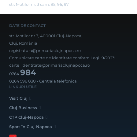
str. Moților nr. 3 cam. 95, 96, 97
DATE DE CONTACT
str. Moților nr.3, 400001 Cluj-Napoca,
Cluj, România
registratura@primariaclujnapoca.ro
Comunicare carte de identitate conform Legii 9/2023:
carte_identitate@primariaclujnapoca.ro
984
0264
0264 596 030
- Centrala telefonica
LINKURI UTILE
Visit Cluj
Cluj Business
CTP Cluj-Napoca
Sport în Cluj-Napoca