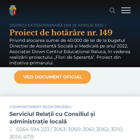
Skip
to
content
ȘEDINȚA EXTRAORDINARĂ DIN 26 APRILIE 2022
/
Proiect de hotărâre nr. 149
Privind alocarea sumei de 40.000 de lei de la bugetul
Direcției de Asistență Socială și Medicală pe anul 2022,
Asociației Down Centrul Educațional Raluca, în vederea
realizării proiectului „Flori de Speranță”. Proiect din
inițiativa primarului.
VEZI DOCUMENT OFICIAL
COMPARTIMENT RESPONSABIL:
Serviciul Relaţii cu Consiliul şi
administraţie locală
0264 594 223 / 3063; 3060; 3061; 3062; 3010;
3014; 4715