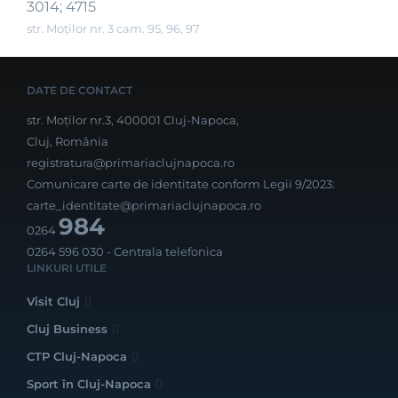
3014; 4715
str. Moților nr. 3 cam. 95, 96, 97
DATE DE CONTACT
str. Moților nr.3, 400001 Cluj-Napoca,
Cluj, România
registratura@primariaclujnapoca.ro
Comunicare carte de identitate conform Legii 9/2023:
carte_identitate@primariaclujnapoca.ro
984
0264
0264 596 030
- Centrala telefonica
LINKURI UTILE
Visit Cluj
Cluj Business
CTP Cluj-Napoca
Sport în Cluj-Napoca