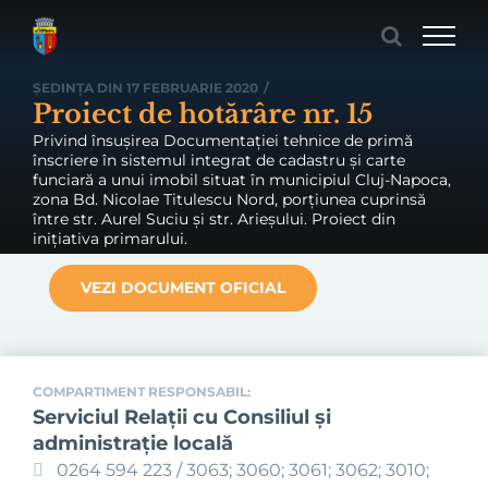
Skip
to
content
ȘEDINȚA DIN 17 FEBRUARIE 2020
/
Proiect de hotărâre nr. 15
Privind însușirea Documentației tehnice de primă
înscriere în sistemul integrat de cadastru și carte
funciară a unui imobil situat în municipiul Cluj-Napoca,
zona Bd. Nicolae Titulescu Nord, porțiunea cuprinsă
între str. Aurel Suciu și str. Arieșului. Proiect din
inițiativa primarului.
VEZI DOCUMENT OFICIAL
COMPARTIMENT RESPONSABIL:
Serviciul Relaţii cu Consiliul şi
administraţie locală
0264 594 223 / 3063; 3060; 3061; 3062; 3010;