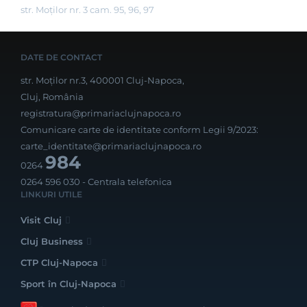
str. Moților nr. 3 cam. 95, 96, 97
DATE DE CONTACT
str. Moților nr.3, 400001 Cluj-Napoca,
Cluj, România
registratura@primariaclujnapoca.ro
Comunicare carte de identitate conform Legii 9/2023:
carte_identitate@primariaclujnapoca.ro
984
0264
0264 596 030
- Centrala telefonica
LINKURI UTILE
Visit Cluj
Cluj Business
CTP Cluj-Napoca
Sport în Cluj-Napoca