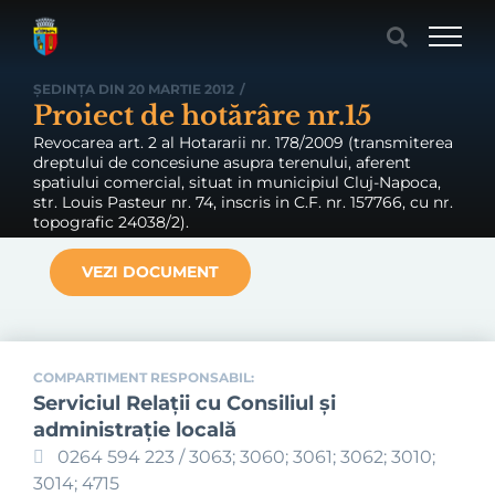
Skip
to
content
ȘEDINȚA DIN 20 MARTIE 2012
/
Proiect de hotărâre nr.15
Revocarea art. 2 al Hotararii nr. 178/2009 (transmiterea
dreptului de concesiune asupra terenului, aferent
spatiului comercial, situat in municipiul Cluj-Napoca,
str. Louis Pasteur nr. 74, inscris in C.F. nr. 157766, cu nr.
topografic 24038/2).
VEZI DOCUMENT
COMPARTIMENT RESPONSABIL:
Serviciul Relaţii cu Consiliul şi
administraţie locală
0264 594 223 / 3063; 3060; 3061; 3062; 3010;
3014; 4715