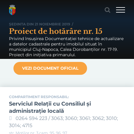
Skip
to
content
ȘEDINTA DIN 21 NOIEMBRIE 2019
/
Proiect de hotărâre nr. 15
Privind însușirea Documentației tehnice de actualizare
a datelor cadastrale pentru imobilul situat în
municipiul Cluj-Napoca, Calea Dorobanților nr. 17-19.
Proiect din inițiativa primarului.
VEZI DOCUMENT OFICIAL
COMPARTIMENT RESPONSABIL:
Serviciul Relaţii cu Consiliul şi
administraţie locală
0264 594 223 / 3063; 3060; 3061; 3062; 3010;
3014; 4715
str. Moților nr. 3 cam. 95, 96, 97