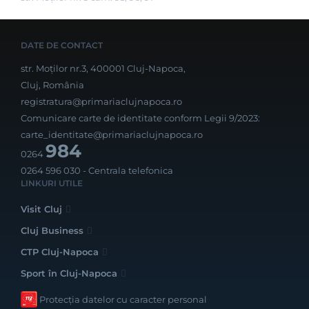
DATE DE CONTACT
str. Moților nr.3, 400001 Cluj-Napoca,
Cluj, România
registratura@primariaclujnapoca.ro
Comunicare carte de identitate conform Legii 9/2023:
carte_identitate@primariaclujnapoca.ro
984
0264
0264 596 030
- Centrala telefonica
LINKURI UTILE
Visit Cluj
Cluj Business
CTP Cluj-Napoca
Sport în Cluj-Napoca
Protecția datelor cu caracter personal