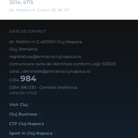
3014; 4715
str. Moților nr. 3 cam. 95, 96, 97
DATE DE CONTACT
str. Moților nr.3, 400001 Cluj-Napoca,
Cluj, România
registratura@primariaclujnapoca.ro
Comunicare carte de identitate conform Legii 9/2023:
carte_identitate@primariaclujnapoca.ro
984
0264
0264 596 030
- Centrala telefonica
LINKURI UTILE
Visit Cluj
Cluj Business
CTP Cluj-Napoca
Sport în Cluj-Napoca