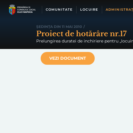
Skip
to
COMUNITATE
LOCUIRE
ADMINISTRAȚ
content
ȘEDINȚA DIN 11 MAI 2010
/
Proiect de hotărâre nr.17
Prelungirea duratei de inchiriere pentru „locuin
VEZI DOCUMENT