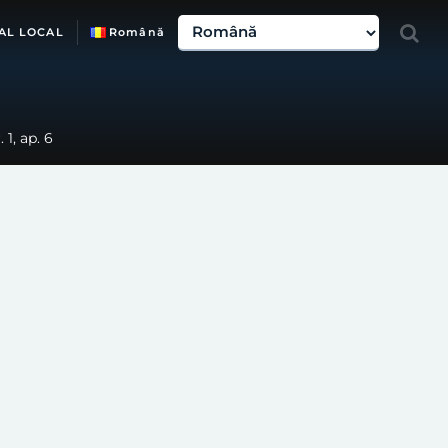
AL LOCAL
Română
1, ap. 6