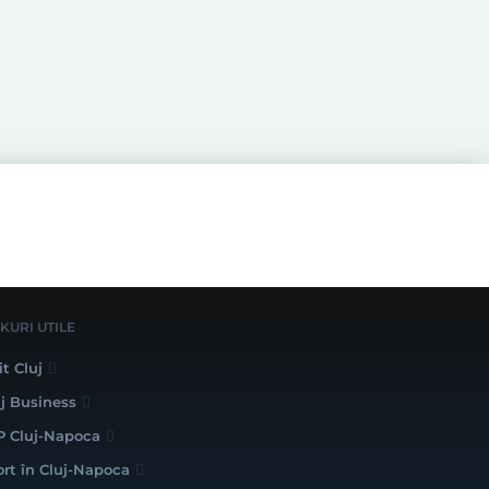
NKURI UTILE
it Cluj
uj Business
P Cluj-Napoca
ort în Cluj-Napoca