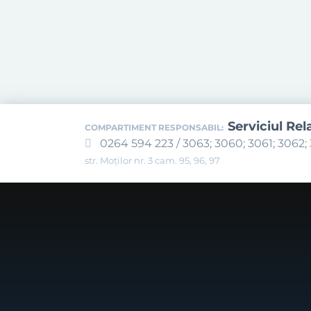
Serviciul Rel
COMPARTIMENT RESPONSABIL:
0264 594 223 / 3063; 3060; 3061; 3062; 
str. Moților nr. 3 cam. 95, 96, 97