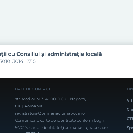
aţii cu Consiliul şi administraţie locală
3010; 3014; 4715
DATE DE CONTACT
LI
str. Moților nr.3, 400001 Cluj-Napoca,
Vis
Cluj, România
Cl
registratura@primariaclujnapoca.ro
CT
Comunicare carte de identitate conform Legii
9/2023:
carte_identitate@primariaclujnapoca.ro
Sp