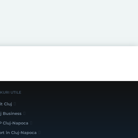
NKURI UTILE
it Cluj
uj Business
P Cluj-Napoca
ort în Cluj-Napoca