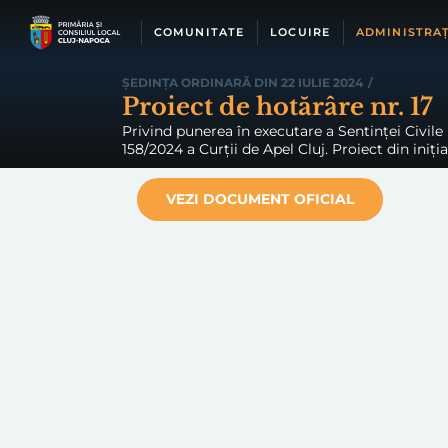
Skip
to
COMUNITATE
LOCUIRE
ADMINISTRAȚ
content
ȘEDINȚA ORDINARĂ DIN 22 IULIE 2024
/
Proiect de hotărâre nr. 17
Privind punerea în executare a Sentinței Civile n
158/2024 a Curții de Apel Cluj. Proiect din iniți
VEZI DOCUMENT OFICIAL