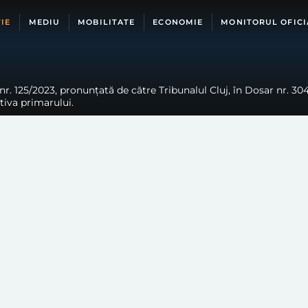
IE
MEDIU
MOBILITATE
ECONOMIE
MONITORUL OFICI
r. 125/2023, pronunțată de către Tribunalul Cluj, în Dosar nr. 3048
ativa primarului.