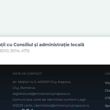
aţii cu Consiliul şi administraţie locală
3010; 3014; 4715
DATE DE CONTACT
LI
str. Moților nr.3, 400001 Cluj-Napoca,
Vis
Cluj, România
Cl
registratura@primariaclujnapoca.ro
CT
Comunicare carte de identitate conform Legii
9/2023:
carte_identitate@primariaclujnapoca.ro
Sp