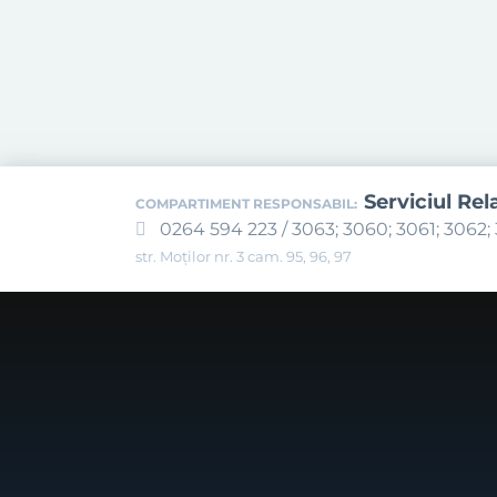
Serviciul Rel
COMPARTIMENT RESPONSABIL:
0264 594 223 / 3063; 3060; 3061; 3062; 
str. Moților nr. 3 cam. 95, 96, 97