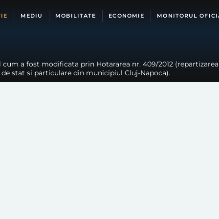
IE
MEDIU
MOBILITATE
ECONOMIE
MONITORUL OFICI
l cum a fost modificata prin Hotararea nr. 409/2012 (repartizarea 
e de stat si particulare din municipiul Cluj-Napoca).