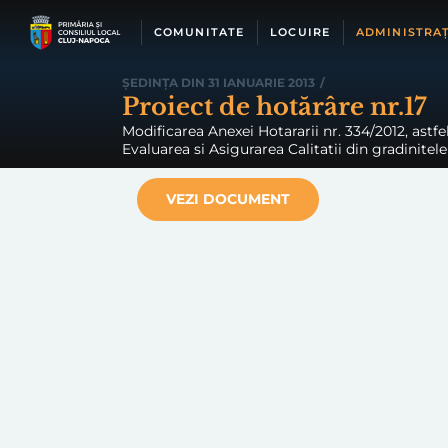
Skip
to
COMUNITATE
LOCUIRE
ADMINISTRAȚ
content
ȘEDINȚA DIN 31 IANUARIE 2013
/
Proiect de hotărâre nr.17
Modificarea Anexei Hotararii nr. 334/2012, astfe
Evaluarea si Asigurarea Calitatii din gradinitel
VEZI DOCUMENT