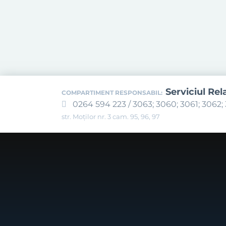
Serviciul Rel
COMPARTIMENT RESPONSABIL:
0264 594 223 / 3063; 3060; 3061; 3062; 
str. Moților nr. 3 cam. 95, 96, 97