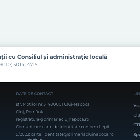
aţii cu Consiliul şi administraţie locală
3010; 3014; 4715
DATE DE CONTACT
LI
str. Moților nr.3, 400001 Cluj-Napoca,
Vis
Cluj, România
Cl
registratura@primariaclujnapoca.ro
CT
Comunicare carte de identitate conform Legii
9/2023:
carte_identitate@primariaclujnapoca.ro
Sp