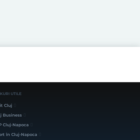
NKURI UTILE
it Cluj
uj Business
P Cluj-Napoca
ort în Cluj-Napoca