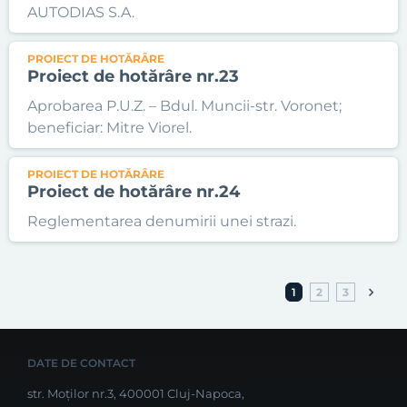
AUTODIAS S.A.
PROIECT DE HOTĂRÂRE
Proiect de hotărâre nr.23
Aprobarea P.U.Z. – Bdul. Muncii-str. Voronet;
beneficiar: Mitre Viorel.
PROIECT DE HOTĂRÂRE
Proiect de hotărâre nr.24
Reglementarea denumirii unei strazi.
1
2
3
DATE DE CONTACT
str. Moților nr.3, 400001 Cluj-Napoca,