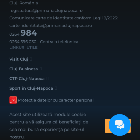
Cluj, România
registratura@primariaclujnapoca.ro
Comunicare carte de identitate conform Legii 9/2023:
carte_identitate@primariaclujnapoca.ro
984
0264
0264 596 030
- Centrala telefonica
LINKURI UTILE
Visit Cluj
Cluj Business
CTP Cluj-Napoca
Sport în Cluj-Napoca
Protecția datelor cu caracter personal
Acest site utilizează module cookie
pentru a vă asigura că beneficiați de
OK
cea mai bună experiență pe site-ul
Realizat cu bune intenții de către
nostru.