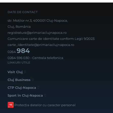
DATE DE CONTACT
str. Moților nr.3, 400001 Cluj-Napoca,
Cluj, România
registratura@primariaclujnapoca.ro
Comunicare carte de identitate conform Legii 9/2023:
carte_identitate@primariaclujnapoca.ro
984
0264
0264 596 030
- Centrala telefonica
LINKURI UTILE
Visit Cluj
Cluj Business
CTP Cluj-Napoca
Sport în Cluj-Napoca
Protecția datelor cu caracter personal