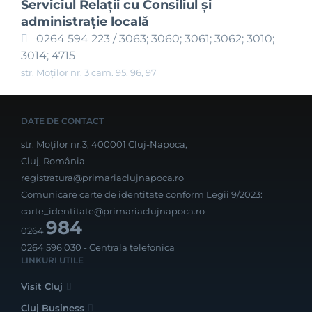
Serviciul Relaţii cu Consiliul şi
administraţie locală
0264 594 223 / 3063; 3060; 3061; 3062; 3010;
3014; 4715
str. Moților nr. 3 cam. 95, 96, 97
DATE DE CONTACT
str. Moților nr.3, 400001 Cluj-Napoca,
Cluj, România
registratura@primariaclujnapoca.ro
Comunicare carte de identitate conform Legii 9/2023:
carte_identitate@primariaclujnapoca.ro
984
0264
0264 596 030
- Centrala telefonica
LINKURI UTILE
Visit Cluj
Cluj Business