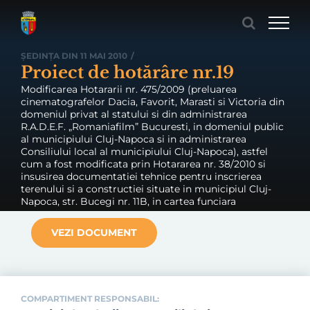
Skip
to
content
ȘEDINȚA DIN 11 MAI 2010
/
Proiect de hotărâre nr.19
Modificarea Hotararii nr. 475/2009 (preluarea
cinematografelor Dacia, Favorit, Marasti si Victoria din
domeniul privat al statului si din administrarea
R.A.D.E.F. „Romaniafilm” Bucuresti, in domeniul public
al municipiului Cluj-Napoca si in administrarea
Consiliului local al municipiului Cluj-Napoca), astfel
cum a fost modificata prin Hotararea nr. 38/2010 si
insusirea documentatiei tehnice pentru inscrierea
terenului si a constructiei situate in municipiul Cluj-
Napoca, str. Bucegi nr. 11B, in cartea funciara
VEZI DOCUMENT
COMPARTIMENT RESPONSABIL: