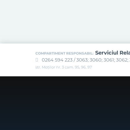
Serviciul Rel
COMPARTIMENT RESPONSABIL:
0264 594 223 / 3063; 3060; 3061; 3062; 
str. Moților nr. 3 cam. 95, 96, 97