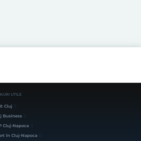
NKURI UTILE
it Cluj
uj Business
P Cluj-Napoca
ort în Cluj-Napoca