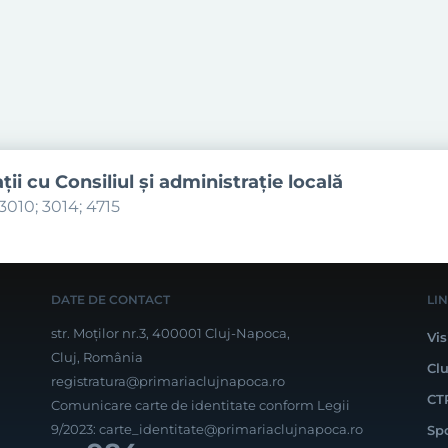
aţii cu Consiliul şi administraţie locală
3010; 3014; 4715
DATE DE CONTACT
LI
str. Moților nr.3, 400001 Cluj-Napoca,
Vis
Cluj, România
Cl
registratura@primariaclujnapoca.ro
CT
Comunicare carte de identitate conform Legii
9/2023:
carte_identitate@primariaclujnapoca.ro
Sp