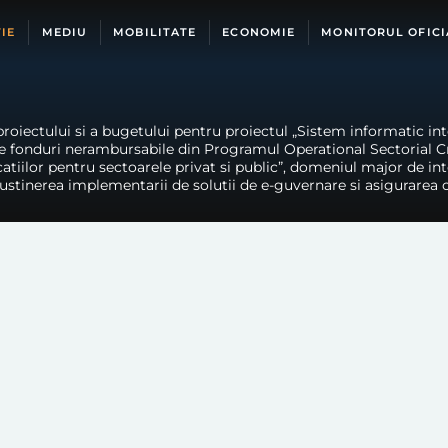
IE
MEDIU
MOBILITATE
ECONOMIE
MONITORUL OFICI
roiectului si a bugetului pentru proiectul „Sistem informatic inte
de fonduri nerambursabile din Programul Operational Sectorial C
atiilor pentru sectoarele privat si public”, domeniul major de int
: Sustinerea implementarii de solutii de e-guvernare si asigurarea