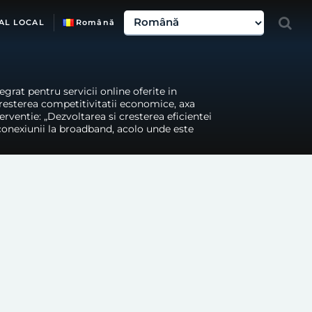
AL LOCAL
Română
grat pentru servicii online oferite in
resterea competitivitatii economice, axa
erventie: „Dezvoltarea si cresterea eficientei
 conexiunii la broadband, acolo unde este