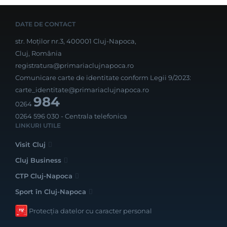
DATE DE CONTACT
str. Moților nr.3, 400001 Cluj-Napoca,
Cluj, România
registratura@primariaclujnapoca.ro
Comunicare carte de identitate conform Legii 9/2023:
carte_identitate@primariaclujnapoca.ro
984
0264
0264 596 030
- Centrala telefonica
LINKURI UTILE
Visit Cluj
Cluj Business
CTP Cluj-Napoca
Sport în Cluj-Napoca
Protecția datelor cu caracter personal