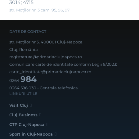
3014; 4715
str. Moților nr. 3 cam. 95, 96, 97
DATE DE CONTACT
str. Moților nr.3, 400001 Cluj-Napoca,
Cluj, România
registratura@primariaclujnapoca.ro
Comunicare carte de identitate conform Legii 9/2023:
carte_identitate@primariaclujnapoca.ro
984
0264
0264 596 030
- Centrala telefonica
LINKURI UTILE
Visit Cluj
Cluj Business
CTP Cluj-Napoca
Sport în Cluj-Napoca