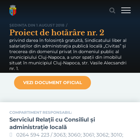
Skip
to
content
ȘEDINȚA DIN 1 AUGUST 2018
/
Proiect de hotărâre nr. 2
privind darea în folosință gratuită, Sindicatului liber al
salariaților din administrația publică locală „Civitas” și
trecerea din domeniul privat în domeniul public al
municipiului Cluj-Napoca, a unor spații din imobilul
situat în municipiul Cluj-Napoca, str. Vasile Alecsandri
nr. 1.
VEZI DOCUMENT OFICIAL
COMPARTIMENT RESPONSABIL:
Serviciul Relaţii cu Consiliul şi
administraţie locală
0264 594 223 / 3063; 3060; 3061; 3062; 3010;