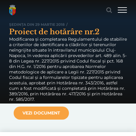
Skip
to
content
ȘEDINȚA DIN 29 MARTIE 2018
/
Proiect de hotărâre nr.2
Modificarea și completarea Regulamentului de stabilire
a criteriilor de identificare a clădirilor și terenurilor
neîngrijite situate în intravilanul municipiului Cluj-
Napoca, în vederea aplicării prevederilor art. 489 alin. 5-
8 din Legea nr. 227/2015 privind Codul fiscal și pct. 168
din H.G. nr. 1/2016 pentru aprobarea Normelor
metodologice de aplicare a Legii nr. 227/2015 privind
Codul fiscal și a formularelor tipizate pentru aplicarea
acestuia, aprobat prin Hotărârea nr. 343/2016, astfel
cum a fost modificată și completată prin Hotărârea nr.
389/2016, prin Hotărârea nr. 417/2016 și prin Hotărârea
nr. 585/2017.
VEZI DOCUMENT