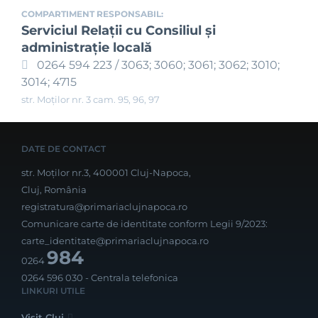
COMPARTIMENT RESPONSABIL:
Serviciul Relaţii cu Consiliul şi
administraţie locală
0264 594 223 / 3063; 3060; 3061; 3062; 3010;
3014; 4715
str. Moților nr. 3 cam. 95, 96, 97
DATE DE CONTACT
str. Moților nr.3, 400001 Cluj-Napoca,
Cluj, România
registratura@primariaclujnapoca.ro
Comunicare carte de identitate conform Legii 9/2023:
carte_identitate@primariaclujnapoca.ro
984
0264
0264 596 030
- Centrala telefonica
LINKURI UTILE
Visit Cluj