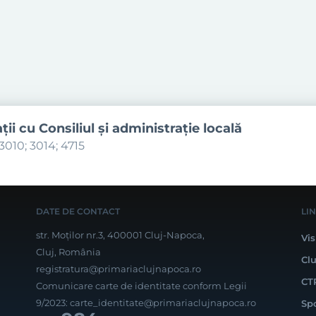
aţii cu Consiliul şi administraţie locală
3010; 3014; 4715
DATE DE CONTACT
LI
str. Moților nr.3, 400001 Cluj-Napoca,
Vis
Cluj, România
Cl
registratura@primariaclujnapoca.ro
CT
Comunicare carte de identitate conform Legii
9/2023:
carte_identitate@primariaclujnapoca.ro
Sp