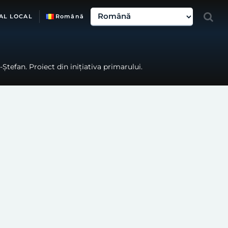
AL LOCAL
Română
Ștefan. Proiect din inițiativa primarului.