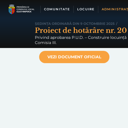
Skip
to
COMUNITATE
LOCUIRE
ADMINISTRAȚ
content
ȘEDINȚA ORDINARĂ DIN 9 OCTOMBRIE 2025
/
Proiect de hotărâre nr. 20
Privind aprobarea P.U.D. – Construire locuință u
Comisia III.
VEZI DOCUMENT OFICIAL