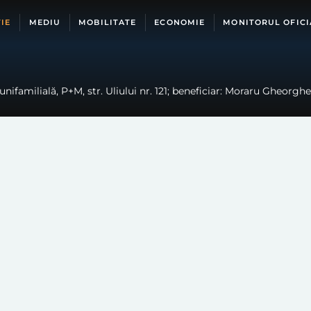
IE
MEDIU
MOBILITATE
ECONOMIE
MONITORUL OFICI
nifamilială, P+M, str. Uliului nr. 121; beneficiar: Moraru Gheorghe-