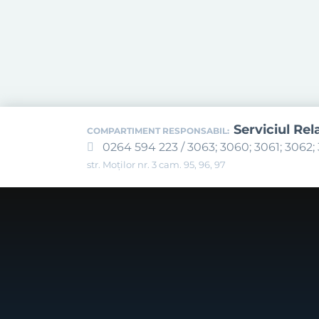
Serviciul Rel
COMPARTIMENT RESPONSABIL:
0264 594 223 / 3063; 3060; 3061; 3062; 
str. Moților nr. 3 cam. 95, 96, 97