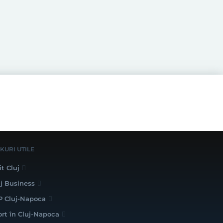
NKURI UTILE
it Cluj
uj Business
P Cluj-Napoca
ort în Cluj-Napoca