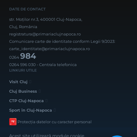
DATE DE CONTACT
str. Moților nr.3, 400001 Cluj-Napoca,
Cluj, România
registratura@primariaclujnapoca.ro
Comunicare carte de identitate conform Legii 9/2023:
carte_identitate@primariaclujnapoca.ro
984
0264
0264 596 030
- Centrala telefonica
LINKURI UTILE
Visit Cluj
Cluj Business
CTP Cluj-Napoca
Sport în Cluj-Napoca
Protecția datelor cu caracter personal
Acest site utilizează module cookie