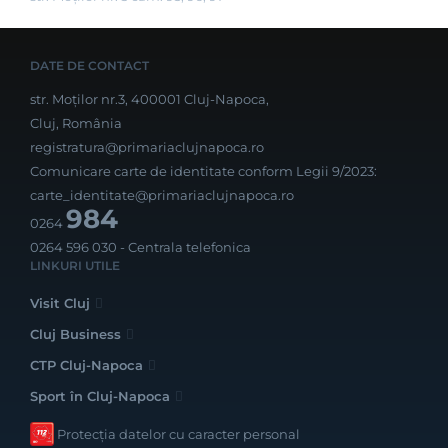
DATE DE CONTACT
str. Moților nr.3, 400001 Cluj-Napoca,
Cluj, România
registratura@primariaclujnapoca.ro
Comunicare carte de identitate conform Legii 9/2023:
carte_identitate@primariaclujnapoca.ro
984
0264
0264 596 030
- Centrala telefonica
LINKURI UTILE
Visit Cluj
Cluj Business
CTP Cluj-Napoca
Sport în Cluj-Napoca
Protecția datelor cu caracter personal