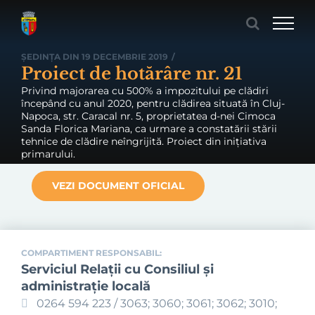
Skip
to
content
ȘEDINȚA DIN 19 DECEMBRIE 2019
/
Proiect de hotărâre nr. 21
Privind majorarea cu 500% a impozitului pe clădiri
începând cu anul 2020, pentru clădirea situată în Cluj-
Napoca, str. Caracal nr. 5, proprietatea d-nei Cimoca
Sanda Florica Mariana, ca urmare a constatării stării
tehnice de clădire neîngrijită. Proiect din inițiativa
primarului.
VEZI DOCUMENT OFICIAL
COMPARTIMENT RESPONSABIL:
Serviciul Relaţii cu Consiliul şi
administraţie locală
0264 594 223 / 3063; 3060; 3061; 3062; 3010;