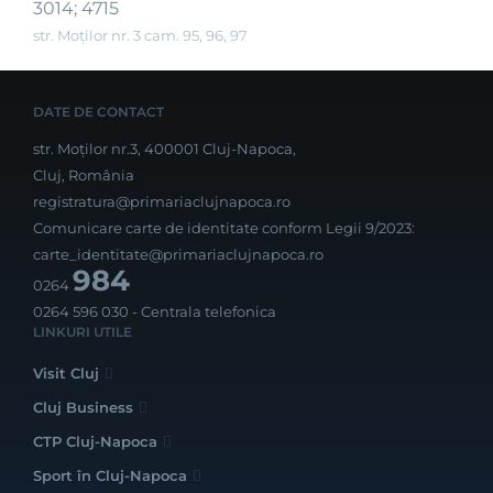
3014; 4715
str. Moților nr. 3 cam. 95, 96, 97
DATE DE CONTACT
str. Moților nr.3, 400001 Cluj-Napoca,
Cluj, România
registratura@primariaclujnapoca.ro
Comunicare carte de identitate conform Legii 9/2023:
carte_identitate@primariaclujnapoca.ro
984
0264
0264 596 030
- Centrala telefonica
LINKURI UTILE
Visit Cluj
Cluj Business
CTP Cluj-Napoca
Sport în Cluj-Napoca