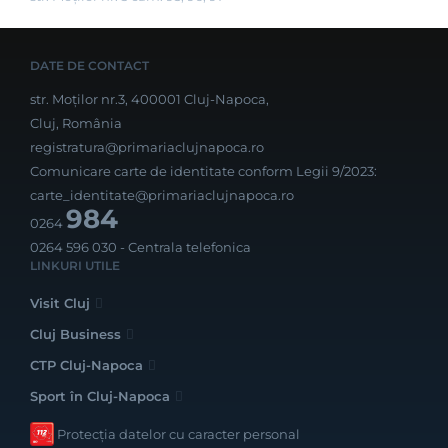
DATE DE CONTACT
str. Moților nr.3, 400001 Cluj-Napoca,
Cluj, România
registratura@primariaclujnapoca.ro
Comunicare carte de identitate conform Legii 9/2023:
carte_identitate@primariaclujnapoca.ro
984
0264
0264 596 030
- Centrala telefonica
LINKURI UTILE
Visit Cluj
Cluj Business
CTP Cluj-Napoca
Sport în Cluj-Napoca
Protecția datelor cu caracter personal