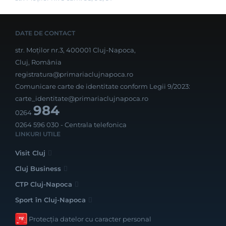
DATE DE CONTACT
str. Moților nr.3, 400001 Cluj-Napoca,
Cluj, România
registratura@primariaclujnapoca.ro
Comunicare carte de identitate conform Legii 9/2023:
carte_identitate@primariaclujnapoca.ro
984
0264
0264 596 030
- Centrala telefonica
LINKURI UTILE
Visit Cluj
Cluj Business
CTP Cluj-Napoca
Sport în Cluj-Napoca
Protecția datelor cu caracter personal