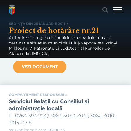
Skip
to
content
ȘEDINȚA DIN 25 IANUARIE 2011
/
Proiect de hotărâre nr.21
Atribuirea în regim de închiriere a spaţiului cu altă
destinaţie situat în municipiul Cluj-Napoca, str. Zrinyi
Miklos nr. 7, Patronatului Judeţean al Femeilor de
Afaceri din IMM Cluj
VEZI DOCUMENT
COMPARTIMENT RESPONSABIL:
Serviciul Relaţii cu Consiliul şi
administraţie locală
0264 594 223 / 3063; 3060; 3061; 3062; 3010;
3014; 4715
str. Moților nr. 3 cam. 95, 96, 97