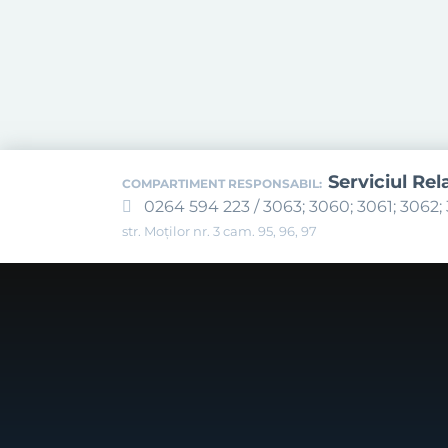
Serviciul Rel
COMPARTIMENT RESPONSABIL:
0264 594 223 / 3063; 3060; 3061; 3062; 
str. Moților nr. 3 cam. 95, 96, 97