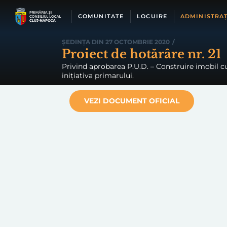
Skip
to
COMUNITATE
LOCUIRE
ADMINISTRAȚ
content
ȘEDINȚA DIN 27 OCTOMBRIE 2020
/
Proiect de hotărâre nr. 21
Privind aprobarea P.U.D. – Construire imobil cu 
inițiativa primarului.
VEZI DOCUMENT OFICIAL