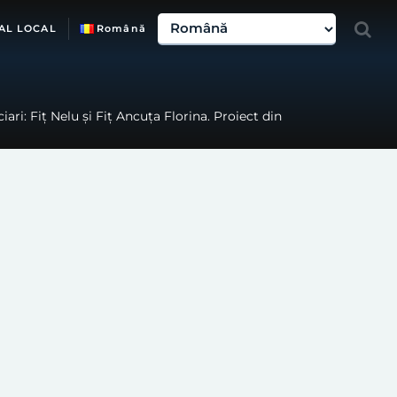
AL LOCAL
Română
ari: Fiț Nelu și Fiț Ancuța Florina. Proiect din