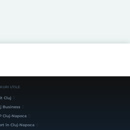
NKURI UTILE
it Cluj
uj Business
P Cluj-Napoca
ort în Cluj-Napoca