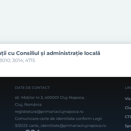
aţii cu Consiliul şi administraţie locală
3010; 3014; 4715
DATE DE CONTACT
LI
str. Moților nr.3, 400001 Cluj-Napoca,
Vis
Cluj, România
Cl
registratura@primariaclujnapoca.ro
CT
Comunicare carte de identitate conform Legii
9/2023:
carte_identitate@primariaclujnapoca.ro
Sp