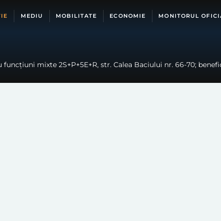
IE
MEDIU
MOBILITATE
ECONOMIE
MONITORUL OFICI
funcțiuni mixte 2S+P+5E+R, str. Calea Baciului nr. 66-70; benefici