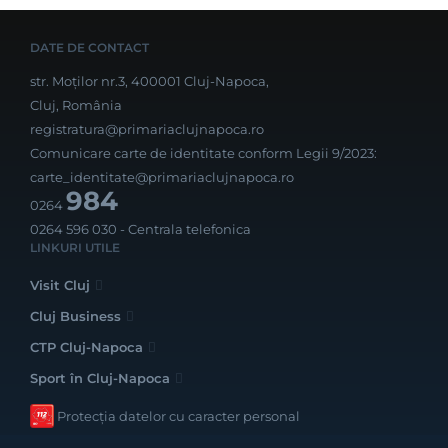
DATE DE CONTACT
str. Moților nr.3, 400001 Cluj-Napoca,
Cluj, România
registratura@primariaclujnapoca.ro
Comunicare carte de identitate conform Legii 9/2023:
carte_identitate@primariaclujnapoca.ro
984
0264
0264 596 030
- Centrala telefonica
LINKURI UTILE
Visit Cluj
Cluj Business
CTP Cluj-Napoca
Sport în Cluj-Napoca
Protecția datelor cu caracter personal