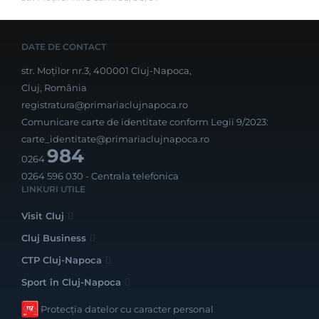
DATE DE CONTACT
str. Moților nr.3, 400001 Cluj-Napoca,
Cluj, România
registratura@primariaclujnapoca.ro
Comunicare carte de identitate conform Legii 9/2023:
carte_identitate@primariaclujnapoca.ro
984
0264
0264 596 030
- Centrala telefonica
LINKURI UTILE
Visit Cluj
Cluj Business
CTP Cluj-Napoca
Sport în Cluj-Napoca
Protecția datelor cu caracter personal