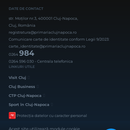
DATE DE CONTACT
str. Moților nr.3, 400001 Cluj-Napoca,
Cluj, România
registratura@primariaclujnapoca.ro
Comunicare carte de identitate conform Legii 9/2023:
carte_identitate@primariaclujnapoca.ro
984
0264
0264 596 030
- Centrala telefonica
LINKURI UTILE
Visit Cluj
Cluj Business
CTP Cluj-Napoca
Sport în Cluj-Napoca
Protecția datelor cu caracter personal
Acest site utilizează module cookie