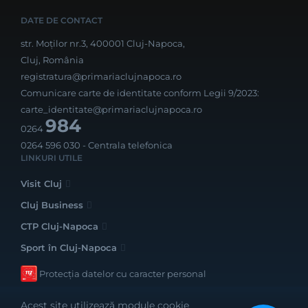
DATE DE CONTACT
str. Moților nr.3, 400001 Cluj-Napoca,
Cluj, România
registratura@primariaclujnapoca.ro
Comunicare carte de identitate conform Legii 9/2023:
carte_identitate@primariaclujnapoca.ro
984
0264
0264 596 030
- Centrala telefonica
LINKURI UTILE
Visit Cluj
Cluj Business
CTP Cluj-Napoca
Sport în Cluj-Napoca
Protecția datelor cu caracter personal
Acest site utilizează module cookie