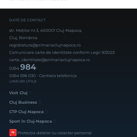
DATE DE CONTACT
str. Moților nr.3, 400001 Cluj-Napoca,
Cluj, România
registratura@primariaclujnapoca.ro
Comunicare carte de identitate conform Legii 9/2023:
carte_identitate@primariaclujnapoca.ro
984
0264
0264 596 030
- Centrala telefonica
LINKURI UTILE
Visit Cluj
Cluj Business
CTP Cluj-Napoca
Sport în Cluj-Napoca
Protecția datelor cu caracter personal