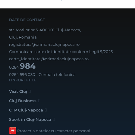
DATE DE CONTACT
str. Moților nr.3, 400001 Cluj-Napoca,
Cluj, România
registratura@primariaclujnapoca.ro
Comunicare carte de identitate conform Legii 9/2023:
carte_identitate@primariaclujnapoca.ro
984
0264
0264 596 030
- Centrala telefonica
LINKURI UTILE
Visit Cluj
Cluj Business
CTP Cluj-Napoca
Sport în Cluj-Napoca
Protecția datelor cu caracter personal