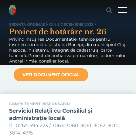
Skip
to
content
ȘEDINȚA ORDINARĂ DIN 5 DECEMBRIE 2022
/
Proiect de hotărâre nr. 26
Privind însușirea Documentației tehnice pentru
înscrierea imobilului strada Bucegi, din municipiul Cluj-
Napoca, în sistemul integrat de cadastru și carte
funciară. Proiect din inițiativa primarului și a domnului
Andrei Irimie, consilier local.
VEZI DOCUMENT OFICIAL
COMPARTIMENT RESPONSABIL:
Serviciul Relaţii cu Consiliul şi
administraţie locală
0264 594 223 / 3063; 3060; 3061; 3062; 3010;
3014; 4715