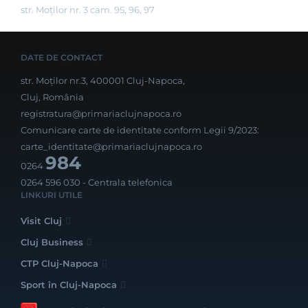
str. Moților nr. 3 cam. 95, 96, 97
DATE DE CONTACT
str. Moților nr.3, 400001 Cluj-Napoca,
Cluj, România
registratura@primariaclujnapoca.ro
Comunicare carte de identitate conform Legii 9/2023:
carte_identitate@primariaclujnapoca.ro
984
0264
0264 596 030
- Centrala telefonica
LINKURI UTILE
Visit Cluj
Cluj Business
CTP Cluj-Napoca
Sport în Cluj-Napoca