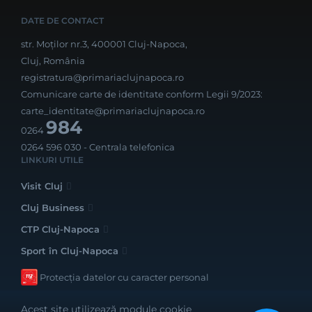
DATE DE CONTACT
str. Moților nr.3, 400001 Cluj-Napoca,
Cluj, România
registratura@primariaclujnapoca.ro
Comunicare carte de identitate conform Legii 9/2023:
carte_identitate@primariaclujnapoca.ro
984
0264
0264 596 030
- Centrala telefonica
LINKURI UTILE
Visit Cluj
Cluj Business
CTP Cluj-Napoca
Sport în Cluj-Napoca
Protecția datelor cu caracter personal
Acest site utilizează module cookie