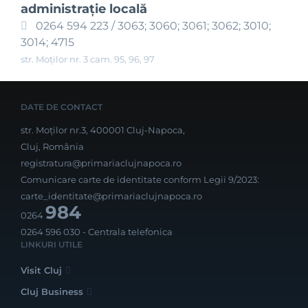
administraţie locală
0264 594 223 / 3063; 3060; 3061; 3062; 3010;
3014; 4715
str. Moților nr. 3 cam. 95, 96, 97
DATE DE CONTACT
str. Moților nr.3, 400001 Cluj-Napoca,
Cluj, România
registratura@primariaclujnapoca.ro
Comunicare carte de identitate conform Legii 9/2023:
carte_identitate@primariaclujnapoca.ro
984
0264
0264 596 030
- Centrala telefonica
LINKURI UTILE
Visit Cluj
Cluj Business