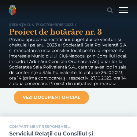
Skip
to
content
ȘEDINȚA DIN 17 OCTOMBRIE 2023
/
Proiect de hotărâre nr. 3
Privind aprobarea rectificării bugetului de venituri și
cheltuieli pe anul 2023 al Societății Sala Polivalentă S.A.
și mandatarea unui consilier local pentru a reprezenta
interesele Municipiului Cluj-Napoca, prin Consiliul local,
în cadrul Adunării Generale Ordinare a Acționarilor la
Societatea Sala Polivalentă S.A., care va avea loc în sala
de conferințe a Sălii Polivalente, în data de 26.10.2023,
ora 14 (prima convocare) și, respectiv, 27.10.2023, ora 14,
a doua convocare. Proiect din inițiativa primarului.
VEZI DOCUMENT OFICIAL
COMPARTIMENT RESPONSABIL:
Serviciul Relaţii cu Consiliul şi