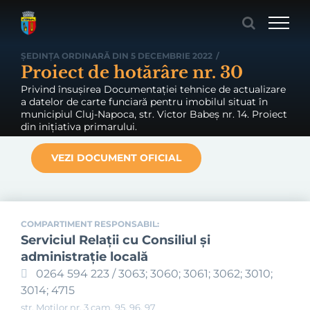
Skip
to
content
ȘEDINȚA ORDINARĂ DIN 5 DECEMBRIE 2022
/
Proiect de hotărâre nr. 30
Privind însușirea Documentației tehnice de actualizare
a datelor de carte funciară pentru imobilul situat în
municipiul Cluj-Napoca, str. Victor Babeș nr. 14. Proiect
din inițiativa primarului.
VEZI DOCUMENT OFICIAL
COMPARTIMENT RESPONSABIL:
Serviciul Relaţii cu Consiliul şi
administraţie locală
0264 594 223 / 3063; 3060; 3061; 3062; 3010;
3014; 4715
str. Moților nr. 3 cam. 95, 96, 97