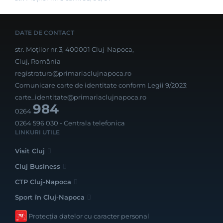
DATE DE CONTACT
str. Moților nr.3, 400001 Cluj-Napoca,
Cluj, România
registratura@primariaclujnapoca.ro
Comunicare carte de identitate conform Legii 9/2023:
carte_identitate@primariaclujnapoca.ro
984
0264
0264 596 030
- Centrala telefonica
LINKURI UTILE
Visit Cluj
Cluj Business
CTP Cluj-Napoca
Sport în Cluj-Napoca
Protecția datelor cu caracter personal