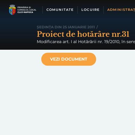
Skip
to
COMUNITATE
LOCUIRE
ADMINISTRAȚ
content
ȘEDINȚA DIN 25 IANUARIE 2011
/
Proiect de hotărâre nr.31
Modificarea art. I al Hotărârii nr. 19/2010, în s
VEZI DOCUMENT