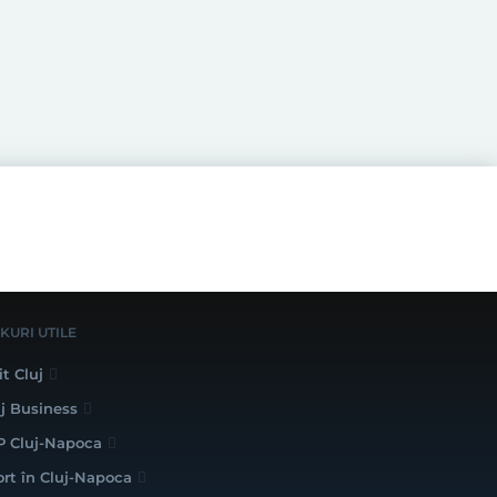
NKURI UTILE
it Cluj
uj Business
P Cluj-Napoca
ort în Cluj-Napoca