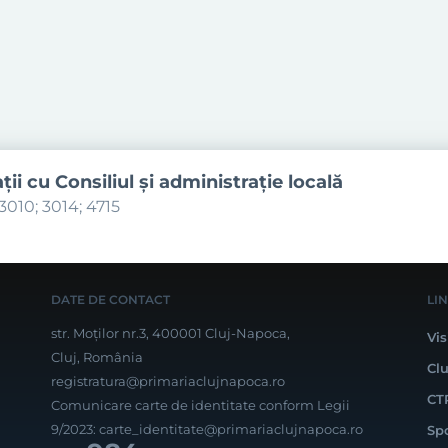
aţii cu Consiliul şi administraţie locală
3010; 3014; 4715
DATE DE CONTACT
LI
str. Moților nr.3, 400001 Cluj-Napoca,
Vis
Cluj, România
Cl
registratura@primariaclujnapoca.ro
CT
Comunicare carte de identitate conform Legii
9/2023:
carte_identitate@primariaclujnapoca.ro
Sp