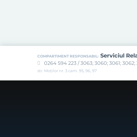
Serviciul Rel
COMPARTIMENT RESPONSABIL:
0264 594 223 / 3063; 3060; 3061; 3062; 
str. Moților nr. 3 cam. 95, 96, 97