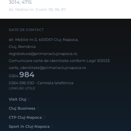
3014; 4715
str. Moților nr. 3 cam. 95, 96, 97
DATE DE CONTACT
str. Moților nr.3, 400001 Cluj-Napoca,
Cluj, România
registratura@primariaclujnapoca.ro
Comunicare carte de identitate conform Legii 9/2023:
carte_identitate@primariaclujnapoca.ro
984
0264
0264 596 030
- Centrala telefonica
LINKURI UTILE
Visit Cluj
Cluj Business
CTP Cluj-Napoca
Sport în Cluj-Napoca