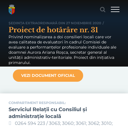
Skip
to
content
ȘEDINȚA EXTRAORDINARĂ DIN 27 NOIEMBRIE 2020
/
Proiect de hotărâre nr. 31
Privind nominalizarea a doi consilieri locali care vor
avea calitatea de evaluatori în cadrul Comisiei de
evaluare a performanțelor profesionale individuale ale
doamnei Aurora Ariana Roșca, secretar general al
unității administrativ-teritoriale. Proiect din inițiativa
primarului.
VEZI DOCUMENT OFICIAL
COMPARTIMENT RESPONSABIL:
Serviciul Relaţii cu Consiliul şi
administraţie locală
0264 594 223 / 3063; 3060; 3061; 3062; 3010;