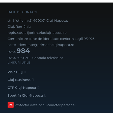
DATE DE CONTACT
str. Moților nr.3, 400001 Cluj-Napoca,
Cluj, România
registratura@primariaclujnapoca.ro
Comunicare carte de identitate conform Legii 9/2023:
carte_identitate@primariaclujnapoca.ro
984
0264
0264 596 030
- Centrala telefonica
LINKURI UTILE
Visit Cluj
Cluj Business
CTP Cluj-Napoca
Sport în Cluj-Napoca
Protecția datelor cu caracter personal