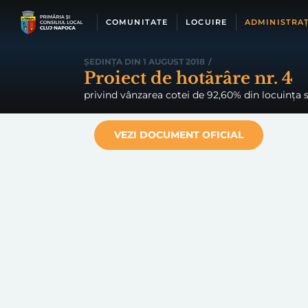
Skip
to
COMUNITATE
LOCUIRE
ADMINISTRAȚ
content
ȘEDINȚA DIN 1 AUGUST 2018
/
Proiect de hotărâre nr. 4
privind vânzarea cotei de 92,60% din locuința s
VEZI DOCUMENT OFICIAL