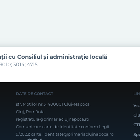
aţii cu Consiliul şi administraţie locală
3010; 3014; 4715
DATE DE CONTACT
LI
str. Moților nr.3, 400001 Cluj-Napoca,
Vis
Cluj, România
Cl
registratura@primariaclujnapoca.ro
CT
Comunicare carte de identitate conform Legii
9/2023:
carte_identitate@primariaclujnapoca.ro
Sp