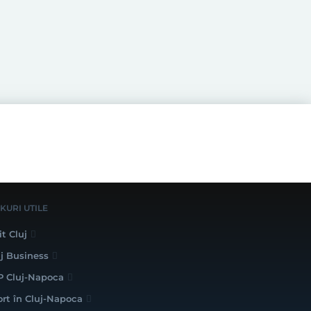
NKURI UTILE
it Cluj
uj Business
P Cluj-Napoca
ort în Cluj-Napoca