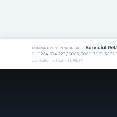
Serviciul Rel
COMPARTIMENT RESPONSABIL:
0264 594 223 / 3063; 3060; 3061; 3062; 
str. Moților nr. 3 cam. 95, 96, 97