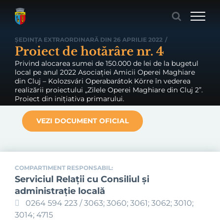
Skip
to
content
ȘEDINȚA EXTRAORDINARĂ DIN 26 APRILIE 2022
/
Proiect de hotărâre nr. 4
Privind alocarea sumei de 150.000 de lei de la bugetul
local pe anul 2022 Asociației Amicii Operei Maghiare
din Cluj – Kolozsvári Operabarátok Körre în vederea
realizării proiectului „Zilele Operei Maghiare din Cluj 2”.
Proiect din inițiativa primarului.
VEZI DOCUMENT OFICIAL
COMPARTIMENT RESPONSABIL:
Serviciul Relaţii cu Consiliul şi
administraţie locală
0264 594 223 / 3063; 3060; 3061; 3062; 3010;
3014; 4715