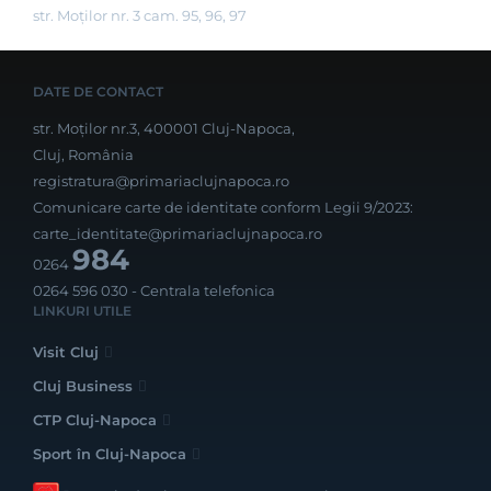
str. Moților nr. 3 cam. 95, 96, 97
DATE DE CONTACT
str. Moților nr.3, 400001 Cluj-Napoca,
Cluj, România
registratura@primariaclujnapoca.ro
Comunicare carte de identitate conform Legii 9/2023:
carte_identitate@primariaclujnapoca.ro
984
0264
0264 596 030
- Centrala telefonica
LINKURI UTILE
Visit Cluj
Cluj Business
CTP Cluj-Napoca
Sport în Cluj-Napoca