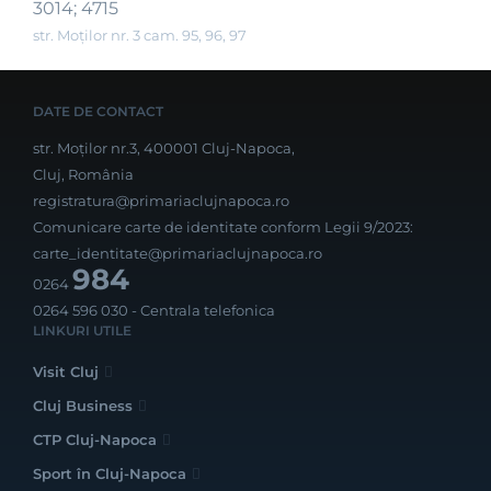
3014; 4715
str. Moților nr. 3 cam. 95, 96, 97
DATE DE CONTACT
str. Moților nr.3, 400001 Cluj-Napoca,
Cluj, România
registratura@primariaclujnapoca.ro
Comunicare carte de identitate conform Legii 9/2023:
carte_identitate@primariaclujnapoca.ro
984
0264
0264 596 030
- Centrala telefonica
LINKURI UTILE
Visit Cluj
Cluj Business
CTP Cluj-Napoca
Sport în Cluj-Napoca