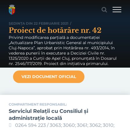
Skip
to
content
ȘEDINȚA DIN 22 FEBRUARIE 2021
/
Proiect de hotărâre nr. 42
Privind modificarea parțială a documentației
„Actualizare Plan Urbanistic General al municipiului
Cluj-Napoca”, aprobat prin Hotărârea nr. 493/2014, în
vederea punerii în executare a Deciziei Civile nr.
1325/2020 a Curții de Apel Cluj, pronunțată în Dosarul
nr. 2546/117/2019. Proiect din inițiativa primarului.
VEZI DOCUMENT OFICIAL
COMPARTIMENT RESPONSABIL:
Serviciul Relaţii cu Consiliul şi
administraţie locală
0264 594 223 / 3063; 3060; 3061; 3062; 3010;