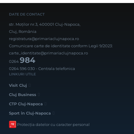
DATE DE CONTACT
str. Moților nr.3, 400001 Cluj-Napoca,
Cluj, România
registratura@primariaclujnapoca.ro
Comunicare carte de identitate conform Legii 9/2023:
carte_identitate@primariaclujnapoca.ro
984
0264
0264 596 030
- Centrala telefonica
LINKURI UTILE
Visit Cluj
Cluj Business
CTP Cluj-Napoca
Sport în Cluj-Napoca
Protecția datelor cu caracter personal