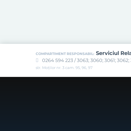
Serviciul Rel
COMPARTIMENT RESPONSABIL:
0264 594 223 / 3063; 3060; 3061; 3062; 
str. Moților nr. 3 cam. 95, 96, 97