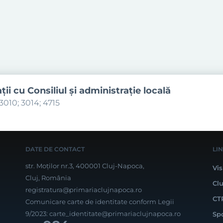
aţii cu Consiliul şi administraţie locală
3010; 3014; 4715
DATE DE CONTACT
LI
str. Moților nr.3, 400001 Cluj-Napoca,
Vis
Cluj, România
Cl
registratura@primariaclujnapoca.ro
CT
Comunicare carte de identitate conform Legii
9/2023:
carte_identitate@primariaclujnapoca.ro
Sp