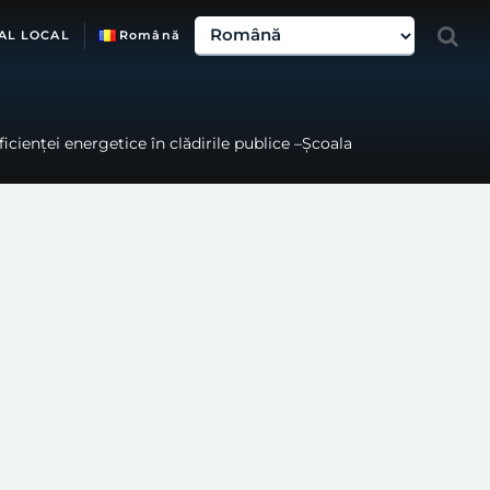
AL LOCAL
Română
icienței energetice în clădirile publice –Școala