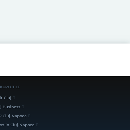
NKURI UTILE
it Cluj
uj Business
P Cluj-Napoca
ort în Cluj-Napoca