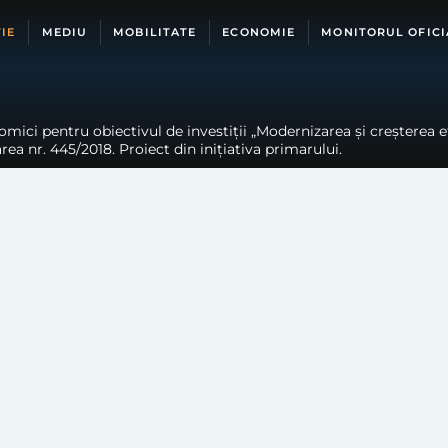
IE
MEDIU
MOBILITATE
ECONOMIE
MONITORUL OFICI
mici pentru obiectivul de investiții „Modernizarea și creșterea ef
ea nr. 445/2018. Proiect din inițiativa primarului.