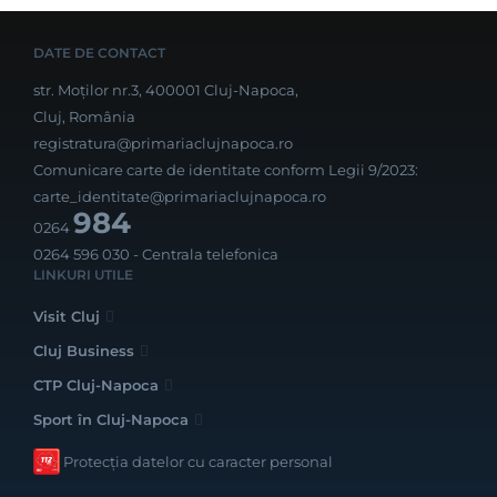
DATE DE CONTACT
str. Moților nr.3, 400001 Cluj-Napoca,
Cluj, România
registratura@primariaclujnapoca.ro
Comunicare carte de identitate conform Legii 9/2023:
carte_identitate@primariaclujnapoca.ro
984
0264
0264 596 030
- Centrala telefonica
LINKURI UTILE
Visit Cluj
Cluj Business
CTP Cluj-Napoca
Sport în Cluj-Napoca
Protecția datelor cu caracter personal