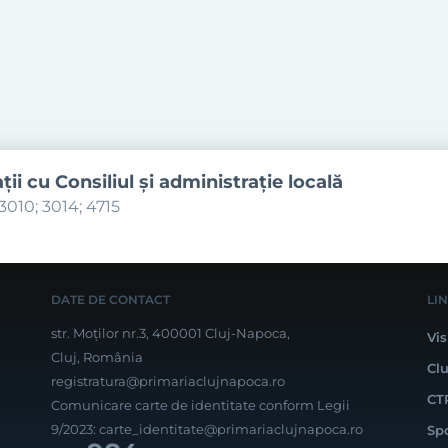
aţii cu Consiliul şi administraţie locală
3010; 3014; 4715
DATE DE CONTACT
LI
str. Moților nr.3, 400001 Cluj-Napoca,
Vis
Cluj, România
Cl
registratura@primariaclujnapoca.ro
CT
Comunicare carte de identitate conform Legii
9/2023:
carte_identitate@primariaclujnapoca.ro
Sp