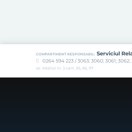
Serviciul Rel
COMPARTIMENT RESPONSABIL:
0264 594 223 / 3063; 3060; 3061; 3062; 
str. Moților nr. 3 cam. 95, 96, 97