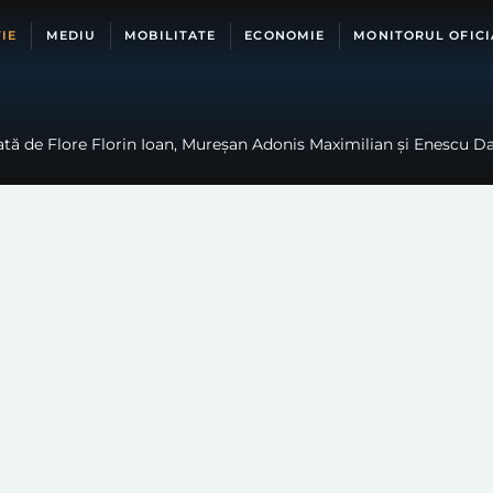
IE
MEDIU
MOBILITATE
ECONOMIE
MONITORUL OFICI
tă de Flore Florin Ioan, Mureșan Adonis Maximilian și Enescu Dan