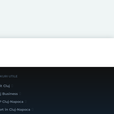
NKURI UTILE
it Cluj
uj Business
P Cluj-Napoca
ort în Cluj-Napoca