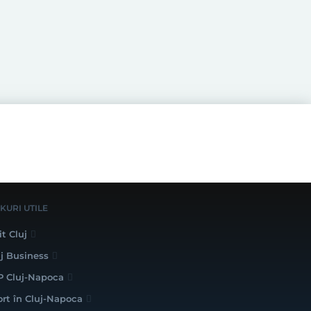
NKURI UTILE
it Cluj
uj Business
P Cluj-Napoca
ort în Cluj-Napoca