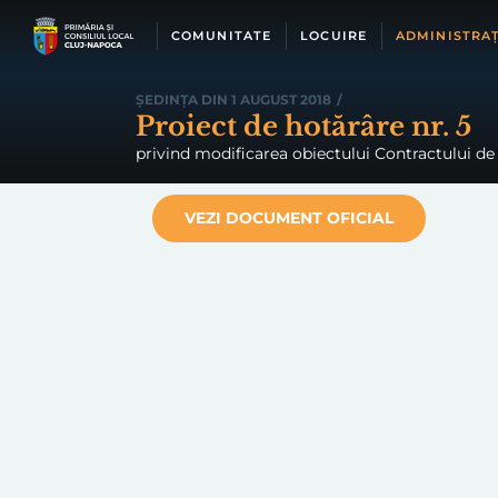
Skip
to
COMUNITATE
LOCUIRE
ADMINISTRAȚ
content
ȘEDINȚA DIN 1 AUGUST 2018
/
Proiect de hotărâre nr. 5
privind modificarea obiectului Contractului de
VEZI DOCUMENT OFICIAL