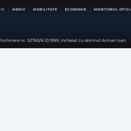
IE
MEDIU
MOBILITATE
ECONOMIE
MONITORUL OFICI
 închiriere nr. 52760/6.10.1999, încheiat cu domnul Arman Ioan.