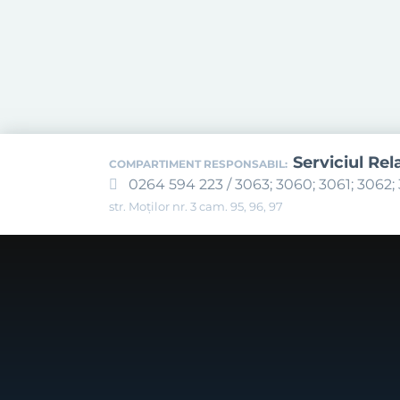
Serviciul Rel
COMPARTIMENT RESPONSABIL:
0264 594 223 / 3063; 3060; 3061; 3062; 
str. Moților nr. 3 cam. 95, 96, 97