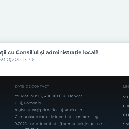
aţii cu Consiliul şi administraţie locală
3010; 3014; 4715
DATE DE CONTACT
LI
str. Moților nr.3, 400001 Cluj-Napoca,
Vis
Cluj, România
Cl
registratura@primariaclujnapoca.ro
CT
Comunicare carte de identitate conform Legii
9/2023:
carte_identitate@primariaclujnapoca.ro
Sp